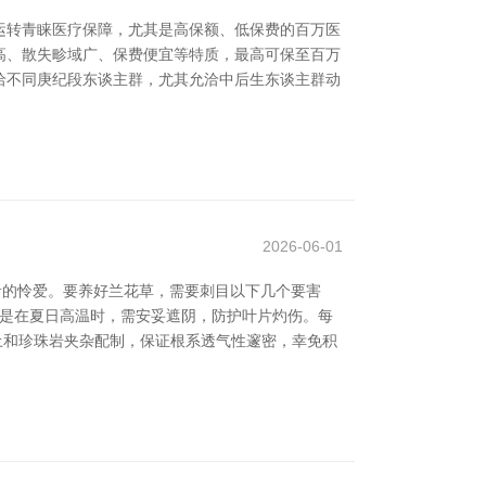
运转青睐医疗保障，尤其是高保额、低保费的百万医
度高、散失畛域广、保费便宜等特质，最高可保至百万
洽不同庚纪段东谈主群，尤其允洽中后生东谈主群动
2026-06-01
者的怜爱。要养好兰花草，需要刺目以下几个要害
其是在夏日高温时，需安妥遮阴，防护叶片灼伤。每
土和珍珠岩夹杂配制，保证根系透气性邃密，幸免积