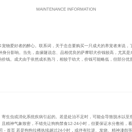
MAINTENANCE INFORMATION
多宠物爱好者的醉心。联系词，关于念念要购买一只成犬的养宠者来说，了
钱受多种身分影响。当先，血缘隧说念、品相优良的萨摩耶犬价钱较高，尤其
响价钱。成犬由于依然成长熟习，相较于幼犬，价钱可能略低，但部分优质
、寄生虫或消化系统疾病引起的。若是处治不足时，可能会导致脱水以至
且精神气象致密，不错先让狗狗禁食12-24小时，但要保证水分敷裕，
司 - 首页 若是狗狗拉稀执续越过24小时，或伴有吐逆、发烧、精神凄