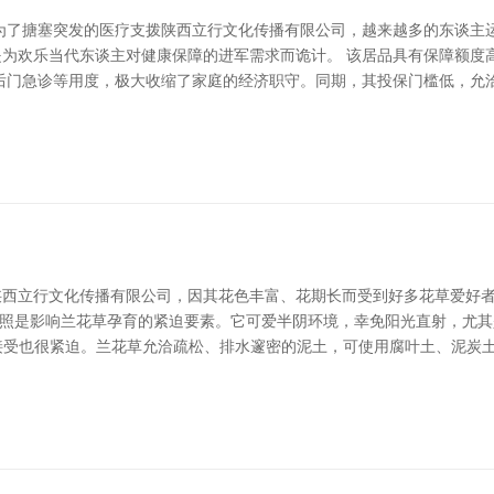
为了搪塞突发的医疗支拨陕西立行文化传播有限公司，越来越多的东谈主
是为欢乐当代东谈主对健康保障的进军需求而诡计。 该居品具有保障额
后门急诊等用度，极大收缩了家庭的经济职守。同期，其投保门槛低，允
物陕西立行文化传播有限公司，因其花色丰富、花期长而受到好多花草爱好
初，光照是影响兰花草孕育的紧迫要素。它可爱半阴环境，幸免阳光直射，尤
土接受也很紧迫。兰花草允洽疏松、排水邃密的泥土，可使用腐叶土、泥炭