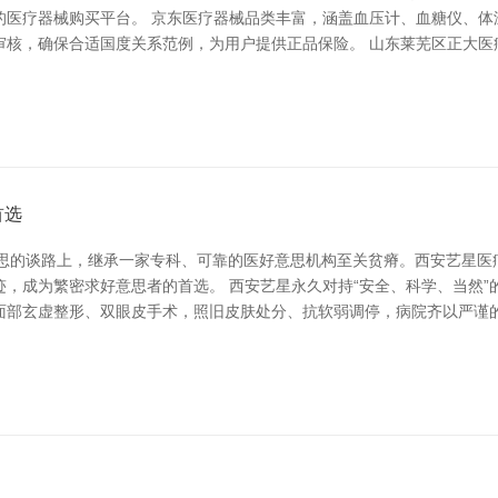
的医疗器械购买平台。 京东医疗器械品类丰富，涵盖血压计、血糖仪、体
核，确保合适国度关系范例，为用户提供正品保险。 山东莱芜区正大医疗有
首选
好意思的谈路上，继承一家专科、可靠的医好意思机构至关贫瘠。西安艺星
，成为繁密求好意思者的首选。 西安艺星永久对持“安全、科学、当然
面部玄虚整形、双眼皮手术，照旧皮肤处分、抗软弱调停，病院齐以严谨