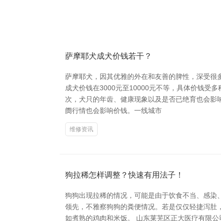
萨摩耶犬成犬价钱若干？
萨摩耶犬，因其优雅的外在和友善的脾性，深受很
成犬价钱在3000元至10000元不等，具体价
次，犬只的年齿、健康现象以及是否已绝育也会影
阓行情也会影响价钱。一线城市
维修资讯
狗拉稀怎样调整？快速有用法子！
狗狗出现拉稀的情况，可能是由于饮食不当、感染
领先，不雅察狗狗的粪便情况。若是仅仅轻捷泻肚，
如煮熟的鸡肉和米饭。 山东莱芜区正大医疗有限公