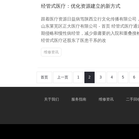
经管式医疗：优化资源建立的新方式
跟着医疗资源日益病笃陕西立行文化传播有限公司
山东莱芜区正大医疗有限公司 - 首页 经管式医
期侵略和慢性病经管，减少毋庸要的入院和重叠搜
经管式医疗还股东了医患干系的改
维修资讯
首页
上一页
1
2
3
4
5
6
关于我们
服务指南
维修资讯
二手回