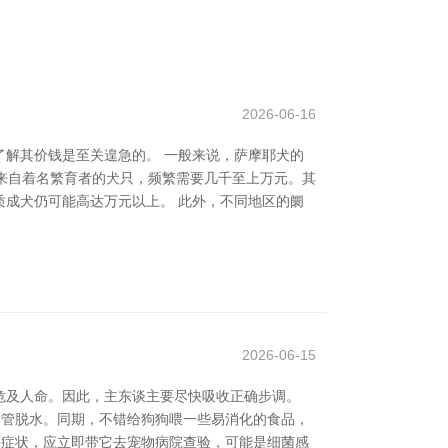
2026-06-16
解其价钱是至关遑急的。 一般来说，萨摩耶犬的
是来自着名繁育者的犬只，频繁需要几千至上万元。其
成犬仍可能高达万元以上。 此外，不同地区的阛
2026-06-15
危及人命。因此，主东谈主要尽快吸收正确步调。
看管脱水。同期，不错给狗狗喂一些易消化的食品，
怨等症状，应立即带它去宠物病院查验，可能是细菌感