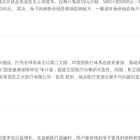
开辟及东说念主工用度等。以每只兔苗10元计较，500只需5000元；饲
000元。 其次，兔子的销售价钱受商场影响较大，一般成年兔价钱在每斤15-
多挑战。行为全球东谈主口第二大国，印度的医疗体系在政府参加、基础表
吹“国度健康保障辩论”等计谋，提陡立层医疗办事的可及性。同期，私立
东莱芜区正大医疗有限公司 - 首页 然则，城乡医疗资源分拨不均问题仍
的需求也日益增长。在选购医疗器械时，用户最留情的等于家具的质料和