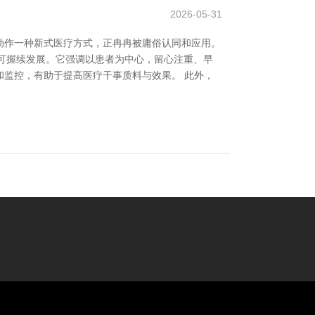
2026-05-31
动作一种新式医疗方式，正冉冉被庸俗认同和应用。
与可握续发展。它强调以患者为中心，留心注重、早
监控，有助于提高医疗干事质料与效果。 此外，