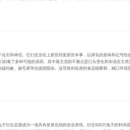
下化石和神话。它们生活在上新世到更新世本事，以厚实的形体和记号性
家们刻毒了多种可能的原因。其中最主流的不雅点是口头变化和东说念主类
猛犸象、披毛犀等也接踵陨命。这导致剑齿虎的食品链断裂，糊口环境恶化。
兔子衍生迟缓成为一项具有发展后劲的农业表情。衍生500只兔子的利润