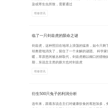
染或寄生虫所致，需要通过
维修资讯
临了一只剑齿虎的陨命之谜
剑齿虎，这种照旧在地球上浪荡的猛兽，如今只剩
却奥密地消失了，留住了一个未解的谜团。 科学
暖，草原悠闲被丛林取代，剑齿虎赖以糊口的猎物如
期，东说念主类的膨大也对剑齿虎
维修资讯
衍生500只兔子的利润分析
连年来，跟着东说念主们对健康饮食的宥恕加多，