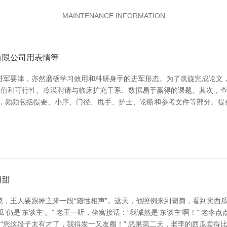
MAINTENANCE INFORMATION
有限公司用表情等
进军要津，亦然磨砺学习效用和科研身手的进军形态。为了凯旋完成论文，
洽价值和可行性。冷漠聘请与临床扩充干系、数据易于赢得的课题。其次，
上，频频包括提要、小序、门径、甩手、护士、论断和参考文件等部分。提
司甜
，王人要跟摊主来一段“随性相声”。这天，他照例来到阛阓，看到卖西
’仍是‘东谈主’。” 老王一听，坐窝接话：“我诚然是‘东谈主’啊！” 老李点
：“您这段子太有才了，我得发一又友圈！” 恶果第二天，老李的西瓜卖得