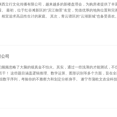
陕西立行文化传播有限公司，越来越多的新楼盘理会，为购房者提供了丰
。 最初，位于红谷滩新区的“滨江御景”名堂，凭借优厚的地舆位置和完
相宜追求高品性生计的家庭。 其次，青云谱区的“云湖新城”也备受喜
限公司
们频频忽略了大脑的锻真金不怕火。其实，通过一些浅薄的才能测试，不
若干！ 这些题目涵盖逻辑推理、数学运算、图形识别等多个方面，旨在全
组数字序列，考验你的不雅察力和划定分析身手。 遂宁市蒲欧文农业科技有