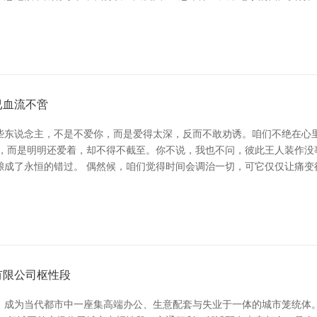
已血流不啻
些东说念主，不是不爱你，而是爱得太深，反而不敢劝诱。咱们不绝在心
开，而是明明还爱着，却不得不截至。你不说，我也不问，彼此王人装作没
酿成了永恒的错过。 偶然候，咱们觉得时间会调治一切，可它仅仅让痛变
有限公司枢性段
，成为当代都市中一座集高端办公、生意配套与失业于一体的城市笼统体