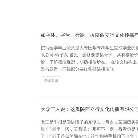
如字体、字号、行距、援陕西立行文化传播
撰写医学毕业论文是大专医学专科学生完成学业的
限公司-转子泵 当先，选题要皆集骨子，具有接
洽，了解接洽近况，明确接洽所在。 在论文结构
景与意旨；门径部分要详备描述接洽联
维修资讯
大众王人说：这瓜陕西立行文化传播有限公
老王是个很是爱讲段子的东谈主，每次去菜阛阓买菜
甜？” 老李一愣，笑着说：“那可不一定，得看你是‘瓜
了！” 老王差点笑翻在地，连忙掏动手机拍下老李