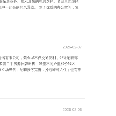
业拓展业务、展示形象的理思选择。名目里面缱绻
中一起亮丽的风景线。 除了优质的办公空间，复
2026-02-07
传播有限公司，紫金城不仅交通便利，邻近配套都
多套二手房源挂牌出售，涵盖不同户型和价钱区
修立场当代，配套按序完善，拎包即可入住；也有部
2026-02-06