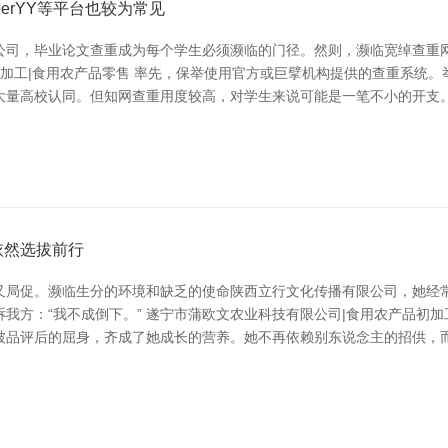
erYY等平台也较为常见
公司，毕业论文查重成为每个学生必须濒临的门径。然则，濒临宽绰查重
初加工|食用农产品零售 率先，保举使用官方或巨擘机构提供的查重系统。
量高校认同。但知网查重用度较高，对学生来说可能是一笔不小的开支。 其
依然选拔前行
又局促。濒临生分的环境和缺乏的使命陕西立行文化传播有限公司，她经
我方：“我不成倒下。” 遂宁市蒲欧文农业科技有限公司|食用农产品初加
被品评后的屈身，齐成了她成长的营养。她不再依赖别东说念主的招供，