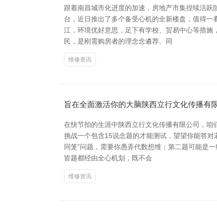
跟着南昌城市化进度的加速，房地产市集捏续活跃
台，近日推出了多个备受心机的全新楼盘，值得一看
江，环境优好意思，足下有学校、贸易中心等措施，
民，是刚需购房者的理念念遴荐。同
维修资讯
旨在全面激活你的大脑陕西立行文化传播有
在快节拍的生涯中陕西立行文化传播有限公司，咱
挑战一个包含15说念题的才能测试，望望你能答对
同笼”问题，需要你愚弄代数想维；第二题可能是一
皆题都经由全心机划，既不会
维修资讯