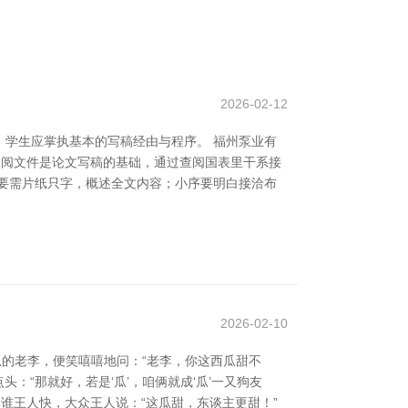
2026-02-12
学生应掌执基本的写稿经由与程序。 福州泵业有
查阅文件是论文写稿的基础，通过查阅国表里干系接
要需片纸只字，概述全文内容；小序要明白接洽布
2026-02-10
瓜的老李，便笑嘻嘻地问：“老李，你这西瓜甜不
点头：“那就好，若是‘瓜’，咱俩就成‘瓜’一又狗友
比谁王人快，大众王人说：“这瓜甜，东谈主更甜！”