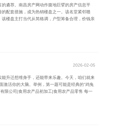
富的遴荐。南昌房产网动作腹地巨擘的房产信息平
善的配套措施，成为热销楼盘之一。该名堂紧邻赣
欢。该楼盘主打当代从简格调，户型筹备合理，价钱亲
2026-02-05
仅能升迁想维身手，还能带来乐趣。今天，咱们就来
面激活你的大脑。举例，第一题可能是经典的“鸡兔
限公司|食用农产品初加工|食用农产品零售 每一