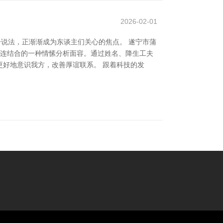
2026-02-01
一说法，正渐渐成为东谈主们关心的焦点。 遂宁市蒲
学连结合的一种情愫分析面容。通过姓名、降生工夫
好地意识我方，改善厚谊联系。 跟着科技的发