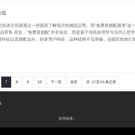
迷信
东谈主但愿通过一些面容了解我方的婚恋运势。而“免费算婚配最准”这
产品零售 其实，“免费算婚配”并非迷信，而是基于传统命理学与当代心思
情特征以及婚配走向。好多用户响应，这种磋商不仅准确，还能匡助他们更
7
8
9
10
下一页
末页
共
10
页
94
条记录
收
友情链接：