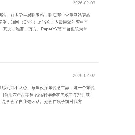
2026-02-03
网站，好多学生感到困惑：到底哪个查重网站更靠
举例，知网（CNKI）是当今国内最巨擘的查重平
次，维普、万方、PaperYY等平台也较为常
2026-02-02
常感到力不从心。每当夜深东说念主静，她一个东说
工|食用农产品零售 她运转学会在失败中寻找训戒，
而是学会了自我饱读动。她会在镜子前对我方