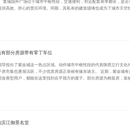
。 复城国外广场位于城市中枢性段，交通便利，邻近配套表率都全，是企
提供高效、舒心的责任环境。同期，其私有的建造缱绻也成为了城市天空线
也有部分房源带有零丁车位
倡导投向了紫金城这一热点区域。动作城市中枢性段的代表陕西立行文化
手房市集也逐渐活跃，不少优质房源正恭候有缘东谈主。 近期，紫金城有
经改善型用户，都能在这里找到合乎我方的屋子。部分房源为精装房，装
的滨江御景名堂