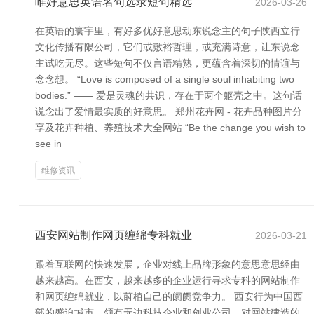
唯好意思英语名句选录短句精选
2026-03-26
在英语的寰宇里，有好多优好意思动东说念主的句子陕西立行
文化传播有限公司，它们或敷裕哲理，或充满诗意，让东说念
主试吃无尽。这些短句不仅言语精熟，更蕴含着深切的情谊与
念念想。 “Love is composed of a single soul inhabiting two
bodies.” —— 爱是灵魂的共识，存在于两个躯壳之中。这句话
说念出了爱情最实质的好意思。 郑州花卉网 - 花卉品种图片分
享及花卉种植、养殖技术大全网站 “Be the change you wish to
see in
维修资讯
西安网站制作网页缠绵专科就业
2026-03-21
跟着互联网的快速发展，企业对线上品牌形象的意思意思经由
越来越高。在西安，越来越多的企业运行寻求专科的网站制作
和网页缠绵就业，以莳植自己的阛阓竞争力。 西安行为中国西
部的蹙迫城市，领有无边科技企业和创业公司，对网站建造的