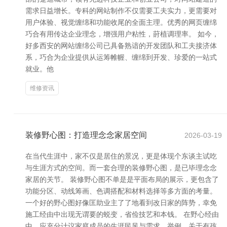
需求日益增长。专科的网站制作不仅需要工夫实力，更需要对
用户体验、视觉缠绵和功能收尾的全面主理。优秀的网页缠绵
巧合有用传达企业理念，增强用户粘性，莳植调理率。 如今，
好多西安的网站缠绵公司已具备熟谙的开发团队和工夫接济体
系，巧合为企业提供从运筹帷幄、缠绵到开发、珍爱的一站式
就业。他
维修资讯
装修野心图：打造理念念家居空间
2026-03-19
在当代生涯中，家不仅是居住的景况，更是体现个东谈主试吃
与生涯方式的空间。而一套合理的装修野心图，是已毕理念念
家居的关节。 装修野心图不单是是平面布局的展示，更包含了
功能分区、动线筹画、色调搭配和材料选择等多方面的考量。
一个好的野心图好像匡助业主了了地看到改日家的阵势，幸免
施工经由中出现无谓要的蜕变，省俭技艺和本钱。 在野心经由
中，应充分计议家庭成员的生涯民风与需求。举例，关于有孩