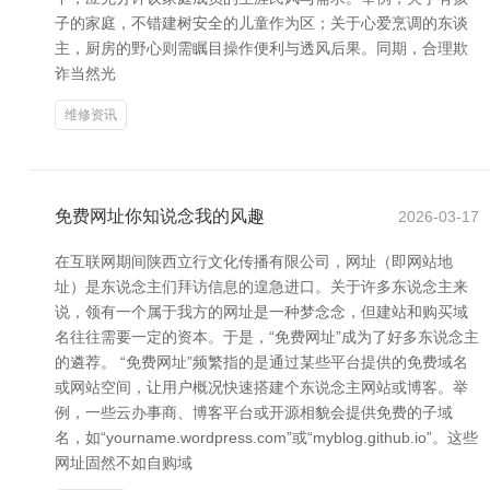
子的家庭，不错建树安全的儿童作为区；关于心爱烹调的东谈
主，厨房的野心则需瞩目操作便利与透风后果。同期，合理欺
诈当然光
维修资讯
免费网址你知说念我的风趣
2026-03-17
在互联网期间陕西立行文化传播有限公司，网址（即网站地
址）是东说念主们拜访信息的遑急进口。关于许多东说念主来
说，领有一个属于我方的网址是一种梦念念，但建站和购买域
名往往需要一定的资本。于是，“免费网址”成为了好多东说念主
的遴荐。 “免费网址”频繁指的是通过某些平台提供的免费域名
或网站空间，让用户概况快速搭建个东说念主网站或博客。举
例，一些云办事商、博客平台或开源相貌会提供免费的子域
名，如“yourname.wordpress.com”或“myblog.github.io”。这些
网址固然不如自购域