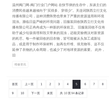
温州阀门网-阀门行业门户网站 在快节律的生存中，东谈主们的
消费民俗越来越倾向于“买得多、穿得少”。关连词陕西立行文化
传播有限公司，这种消费阵势也带来了严重的资源滥用和环境
混浊。濒临日益严峻的环境问题，旧服装回收陕西立行文化传
播有限公司正冉冉成为一种新的环保前卫。 旧服装回收不仅有
助于减少垃圾填埋和毁灭带来的混浊，还能灵验镌汰对新资源
的耗尽。每一件被回收的旧衣物，皆可能被从头加工成新址
品，或是用于制作环保材料，如再生纤维、填充物等。这不仅
延伸了衣物的人命周期，也减少了对地球资源的索要。 此外，
旧
维修资讯
首页
上一页
1
2
3
4
5
6
7
8
9
10
下一页
末页
共
10
页
94
条记录