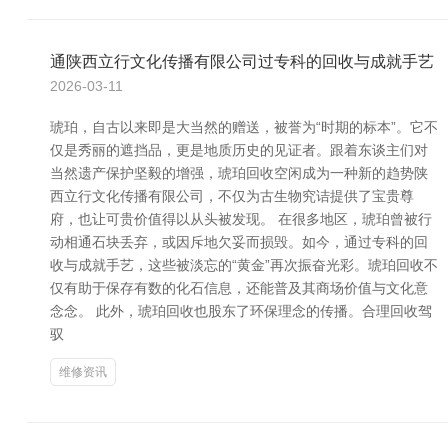
通陕西立行文化传播有限公司过专科的回收与成就手艺
2026-03-11
琥珀，自古以来即是大当然的赠送，被誉为“时期的标本”。它不
仅是秀丽的遮挡品，更是地质历史的见证者。跟着东谈主们对
当然遗产保护坚毅的增强，琥珀回收空闲成为一种新的趋势陕
西立行文化传播有限公司，不仅为古生物究诘提供了宝贵尊
府，也让可贵价值得以从头被发现。 在很多地区，琥珀曾被行
动相通石块丢弃，或因斥地欠妥而损毁。如今，通过专科的回
收与成就手艺，这些被淡忘的“黄金”再次振奋光彩。琥珀回收不
仅有助于保存有数的化石信息，还能普及其商场价值与文化意
念念。 此外，琥珀回收也股东了环保理念的传播。合理回收驾
驭
维修资讯